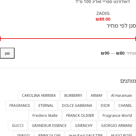
דאודורנט ספריי זאדיג 100 מ”ל
ZADIG
₪
89.00
סנן לפי מחיר
מחיר:
₪80
—
₪90
סנן
מותגים
CAROLINA HERRERA
BURBERRY
ARMAF
Al Haramain
FRAGRANCE
ETERNAL
DOLCE GABBANA
DIOR
CHANEL
Frederic Malle
FRANCK OLIVIER
Fragrance World
GUCCI
GRANDEUR ESSENCE
GIVENCHY
GIORGIO ARMANI
JIVAGO
JENNY GLOW
Jean Paul GAULTIER
HUGO BOSS