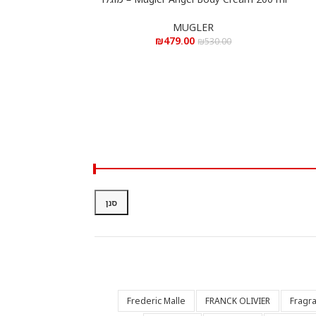
אנג’ל חמאת גוף 200 מ”ל
MUGLER
₪
479.00
₪
530.00
סנן
Frederic Malle
FRANCK OLIVIER
Fragr