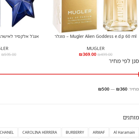
Mugler Alien Goddess e.d.p 60 ml – מוגלר
הוספה לסל
הוספה לסל
אליאן גאדס א.ד.פ 60 מ”ל
r 100ML E.D.P
LER
MUGLER
0
₪
369.00
₪
595.00
₪
499.00
סנן לפי מחיר
מחיר:
₪360
—
₪500
מותגים
CHANEL
CAROLINA HERRERA
BURBERRY
ARMAF
Al Haramain