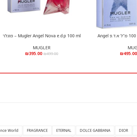
אנג’ל אלקסיר לאישה 100 מ”ל א.ד.פ Angel
Mugler Angel Nova e.d.p 100 ml – מוגלר
הוספה לסל
Elixir Mugle
אנג’ל נובה א.ד.פ 100 מ”ל
MUGLER
MUG
₪
395.00
₪
495.0
₪
499.00
ance World
FRAGRANCE
ETERNAL
DOLCE GABBANA
DIOR