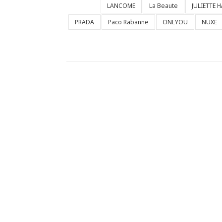
LANCOME
La Beaute
JULIETTE 
PRADA
Paco Rabanne
ONLYOU
NUXE