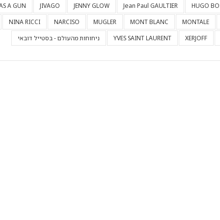
HAS A GUN
JIVAGO
JENNY GLOW
Jean Paul GAULTIER
HUGO BO
NINA RICCI
NARCISO
MUGLER
MONT BLANC
MONTALE
XERJOFF
YVES SAINT LAURENT
ניחוחות מהעולם - בסטייל דובאי