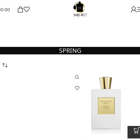
₪
0.00
SPRING