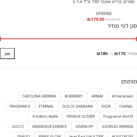
ספרינג ברייט אמבר 100 מ”ל א.ד.פ
SPRING
₪
179.00
₪
299.00
סנן לפי מחיר
מחיר:
₪170
—
₪180
סנן
מותגים
CAROLINA HERRERA
BURBERRY
ARMAF
Al Haramain
FRAGRANCE
ETERNAL
DOLCE GABBANA
DIOR
CHANEL
Frederic Malle
FRANCK OLIVIER
Fragrance World
GUCCI
GRANDEUR ESSENCE
GIVENCHY
GIORGIO ARMANI
JIVAGO
JENNY GLOW
Jean Paul GAULTIER
HUGO BOSS