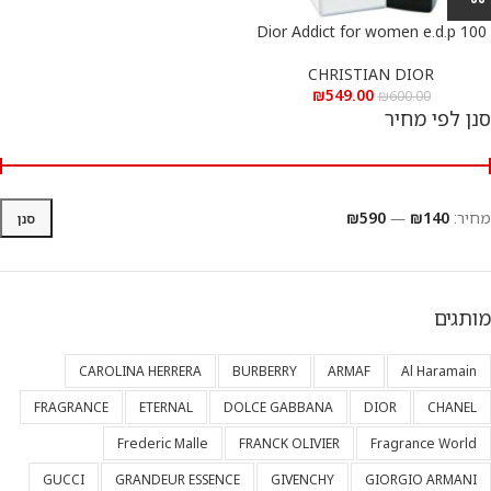
Dior Addict for women e.d.p 100
ml – דיור אדיקט לאישה א.ד.פ 100
מ”ל
CHRISTIAN DIOR
₪
549.00
₪
600.00
סנן לפי מחיר
מחיר:
₪140
—
₪590
סנן
מותגים
CAROLINA HERRERA
BURBERRY
ARMAF
Al Haramain
FRAGRANCE
ETERNAL
DOLCE GABBANA
DIOR
CHANEL
Frederic Malle
FRANCK OLIVIER
Fragrance World
GUCCI
GRANDEUR ESSENCE
GIVENCHY
GIORGIO ARMANI