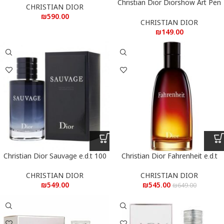
Christian Dior Diorshow Art Pen
CHRISTIAN DIOR
Eyeliner Black – כריסטיאן דיור דיור
₪
590.00
שואו עיפרון ציור איילנייר שחור
CHRISTIAN DIOR
₪
149.00
Christian Dior Sauvage e.d.t 100
Christian Dior Fahrenheit e.d.t
200 ml – כריסטיאן דיור פרהנייט
ml – כריסטיאן דיור סוואג’ א.ד.ט 100
א.ד.ט 200 מ”ל
מ”ל
CHRISTIAN DIOR
CHRISTIAN DIOR
₪
549.00
₪
545.00
₪
649.00