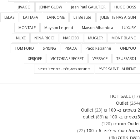
JIVAGO
JENNY GLOW
Jean Paul GAULTIER
HUGO BOSS
LELAS
LATTAFA
LANCOME
La Beaute
JULIETTE HAS A GUN
MONTALE
Mayson Legend
Maison Alhambra
LUXURY
NUXE
NINA RICCI
NARCISO
MUGLER
MONT BLANC
TOM FORD
SPRING
PRADA
Paco Rabanne
ONLYOU
XERJOFF
VICTORIA'S SECRET
VERSACE
TRUSSARDI
YVES SAINT LAURENT
ניחוחות מהעולם - בסטייל דובאי
HOT SALE
17
Outlet
264
2 בשמים ב- 100 ₪ Outlet
23
3בשמים ב- 100 ₪ outlet
83
Outlet מותגים
120
מיסט/ דאו / אייליניר 6 ב 100
22
בושם מתנה
46