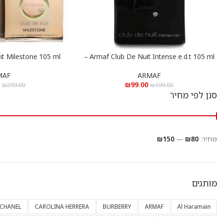
Armaf Club De Nuit Intense e.d.t 105 ml –
הוספה לסל
הוספה לסל
ארמאף קלאב דה נויט אינטנס א.ד.ט 105 מ”ל
ארמאף קלאב דה נויט מילסטו
MAF
ARMAF
0
₪
99.00
₪
299.00
₪
199.00
סנן לפי מחיר
מחיר:
₪80
—
₪150
מותגים
CHANEL
CAROLINA HERRERA
BURBERRY
ARMAF
Al Haramain