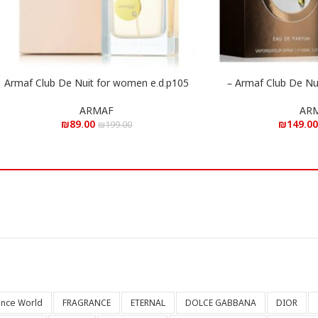
Armaf Club De Nuit for women e.d.p105
Armaf Club De Nuit Milestone 105 ml –
הוספה לסל
ן א.ד.פ 105 מ”ל
ml – ארמאף קלאב דה נויט לאישה א.ד.פ 105
מ”ל
ARMAF
AR
₪
89.00
₪
149.0
₪
199.00
ance World
FRAGRANCE
ETERNAL
DOLCE GABBANA
DIOR