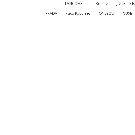
LANCOME
La Beaute
JULIETTE 
PRADA
Paco Rabanne
ONLYOU
NUXE