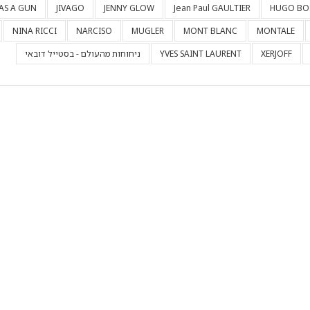
HAS A GUN
JIVAGO
JENNY GLOW
Jean Paul GAULTIER
HUGO BO
NINA RICCI
NARCISO
MUGLER
MONT BLANC
MONTALE
XERJOFF
YVES SAINT LAURENT
ניחוחות מהעולם - בסטייל דובאי