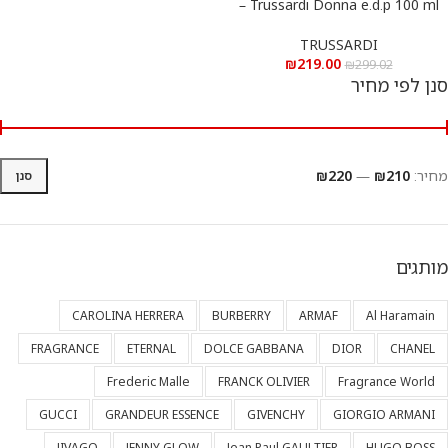
Trussardi Donna e.d.p 100 ml –
טרוסרדי דונה א.ד.פ 100 מ”ל
TRUSSARDI
₪
219.00
₪
299.02
סנן לפי מחיר
מחיר:
₪210
—
₪220
סנן
מותגים
CAROLINA HERRERA
BURBERRY
ARMAF
Al Haramain
FRAGRANCE
ETERNAL
DOLCE GABBANA
DIOR
CHANEL
Frederic Malle
FRANCK OLIVIER
Fragrance World
GUCCI
GRANDEUR ESSENCE
GIVENCHY
GIORGIO ARMANI
JIVAGO
JENNY GLOW
Jean Paul GAULTIER
HUGO BOSS