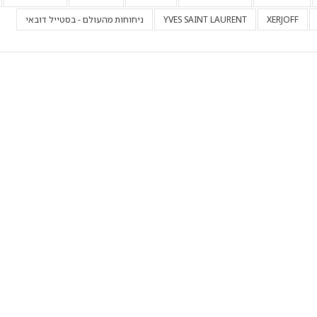
XERJOFF
YVES SAINT LAURENT
ניחוחות מהעולם - בסטייל דובאי