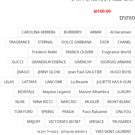
₪
100.00
מותגים
CAROLINA HERRERA
BURBERRY
ARMAF
Al Haramain
FRAGRANCE
ETERNAL
DOLCE GABBANA
DIOR
CHANEL
Frederic Malle
FRANCK OLIVIER
Fragrance World
GUCCI
GRANDEUR ESSENCE
GIVENCHY
GIORGIO ARMANI
JIVAGO
JENNY GLOW
Jean Paul GAULTIER
HUGO BOSS
LELAS
LATTAFA
LANCOME
La Beaute
JULIETTE HAS A GUN
MONTALE
Mayson Legend
Maison Alhambra
LUXURY
NUXE
NINA RICCI
NARCISO
MUGLER
MONT BLANC
TOM FORD
SPRING
PRADA
Paco Rabanne
ONLYOU
XERJOFF
VICTORIA'S SECRET
VERSACE
TRUSSARDI
YVES SAINT LAURENT
ניחוחות מהעולם - בסטייל דובאי