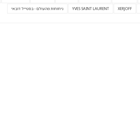
XERJOFF
YVES SAINT LAURENT
ניחוחות מהעולם - בסטייל דובאי