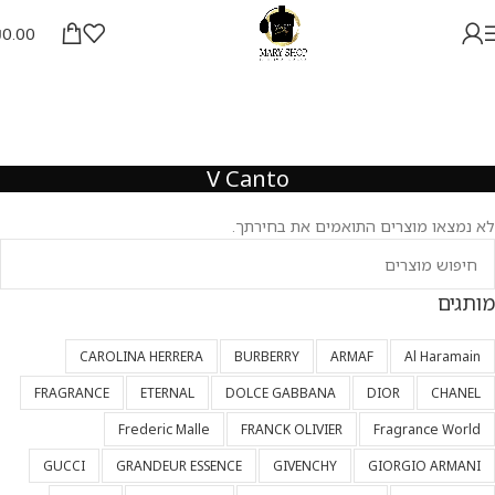
₪
0.00
V Canto
לא נמצאו מוצרים התואמים את בחירתך.
מותגים
CAROLINA HERRERA
BURBERRY
ARMAF
Al Haramain
FRAGRANCE
ETERNAL
DOLCE GABBANA
DIOR
CHANEL
Frederic Malle
FRANCK OLIVIER
Fragrance World
GUCCI
GRANDEUR ESSENCE
GIVENCHY
GIORGIO ARMANI