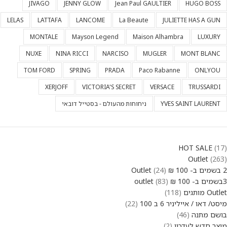
JIVAGO
JENNY GLOW
Jean Paul GAULTIER
HUGO BOSS
LELAS
LATTAFA
LANCOME
La Beaute
JULIETTE HAS A GUN
MONTALE
Mayson Legend
Maison Alhambra
LUXURY
NUXE
NINA RICCI
NARCISO
MUGLER
MONT BLANC
TOM FORD
SPRING
PRADA
Paco Rabanne
ONLYOU
XERJOFF
VICTORIA'S SECRET
VERSACE
TRUSSARDI
YVES SAINT LAURENT
ניחוחות מהעולם - בסטייל דובאי
HOT SALE
17
Outlet
263
2 בשמים ב- 100 ₪ Outlet
24
3בשמים ב- 100 ₪ outlet
83
Outlet מותגים
118
מיסט/ דאו / אייליניר 6 ב 100
22
בושם מתנה
46
מוצר חדש לעדכון
2