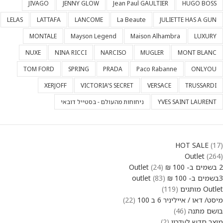
JIVAGO
JENNY GLOW
Jean Paul GAULTIER
HUGO BOSS
LELAS
LATTAFA
LANCOME
La Beaute
JULIETTE HAS A GUN
MONTALE
Mayson Legend
Maison Alhambra
LUXURY
NUXE
NINA RICCI
NARCISO
MUGLER
MONT BLANC
TOM FORD
SPRING
PRADA
Paco Rabanne
ONLYOU
XERJOFF
VICTORIA'S SECRET
VERSACE
TRUSSARDI
YVES SAINT LAURENT
ניחוחות מהעולם - בסטייל דובאי
HOT SALE
17
Outlet
264
2 בשמים ב- 100 ₪ Outlet
24
3בשמים ב- 100 ₪ outlet
83
Outlet מותגים
119
מיסט/ דאו / אייליניר 6 ב 100
22
בושם מתנה
46
מוצר חדש לעדכון
2