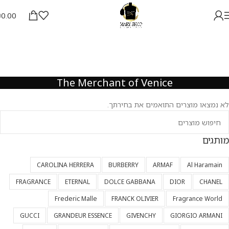
₪
0.00
The Merchant of Venice
לא נמצאו מוצרים התואמים את בחירתך.
מותגים
CAROLINA HERRERA
BURBERRY
ARMAF
Al Haramain
FRAGRANCE
ETERNAL
DOLCE GABBANA
DIOR
CHANEL
Frederic Malle
FRANCK OLIVIER
Fragrance World
GUCCI
GRANDEUR ESSENCE
GIVENCHY
GIORGIO ARMANI