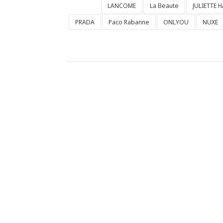
LANCOME
La Beaute
JULIETTE 
PRADA
Paco Rabanne
ONLYOU
NUXE