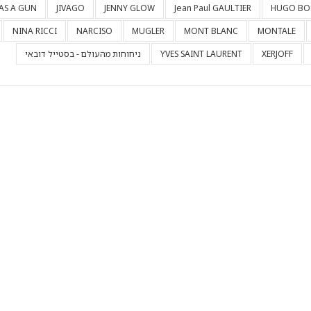
HAS A GUN
JIVAGO
JENNY GLOW
Jean Paul GAULTIER
HUGO BO
NINA RICCI
NARCISO
MUGLER
MONT BLANC
MONTALE
XERJOFF
YVES SAINT LAURENT
ניחוחות מהעולם - בסטייל דובאי