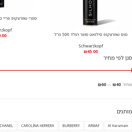
הוספה לסל
מ”
rzkopf
מוס שוורצקופ סילואט סופר הולד 500 מ”ל
הוספה לסל
9.00
Schwarzkopf
₪
45.00
סנן לפי מחיר
מחיר:
₪40
—
₪60
מותגים
CHANEL
CAROLINA HERRERA
BURBERRY
ARMAF
Al Haramain