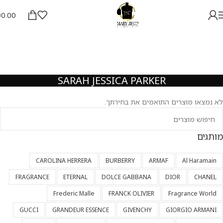
₪
0.00
SARAH JESSICA PARKER
לא נמצאו מוצרים התואמים את בחירתך.
מותגים
CAROLINA HERRERA
BURBERRY
ARMAF
Al Haramain
FRAGRANCE
ETERNAL
DOLCE GABBANA
DIOR
CHANEL
Frederic Malle
FRANCK OLIVIER
Fragrance World
GUCCI
GRANDEUR ESSENCE
GIVENCHY
GIORGIO ARMANI