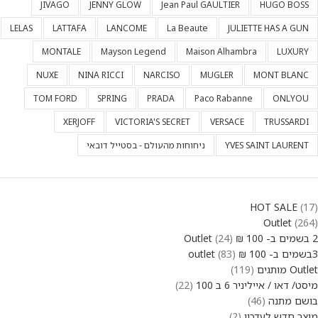
JIVAGO
JENNY GLOW
Jean Paul GAULTIER
HUGO BOSS
LELAS
LATTAFA
LANCOME
La Beaute
JULIETTE HAS A GUN
MONTALE
Mayson Legend
Maison Alhambra
LUXURY
NUXE
NINA RICCI
NARCISO
MUGLER
MONT BLANC
TOM FORD
SPRING
PRADA
Paco Rabanne
ONLYOU
XERJOFF
VICTORIA'S SECRET
VERSACE
TRUSSARDI
YVES SAINT LAURENT
ניחוחות מהעולם - בסטייל דובאי
HOT SALE
17
Outlet
264
2 בשמים ב- 100 ₪ Outlet
24
3בשמים ב- 100 ₪ outlet
83
Outlet מותגים
119
מיסט/ דאו / אייליניר 6 ב 100
22
בושם מתנה
46
מוצר חדש לעדכון
2