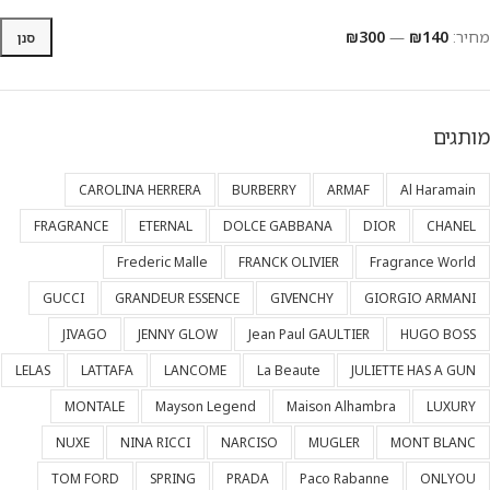
מחיר:
₪140
—
₪300
סנן
מותגים
CAROLINA HERRERA
BURBERRY
ARMAF
Al Haramain
FRAGRANCE
ETERNAL
DOLCE GABBANA
DIOR
CHANEL
Frederic Malle
FRANCK OLIVIER
Fragrance World
GUCCI
GRANDEUR ESSENCE
GIVENCHY
GIORGIO ARMANI
JIVAGO
JENNY GLOW
Jean Paul GAULTIER
HUGO BOSS
LELAS
LATTAFA
LANCOME
La Beaute
JULIETTE HAS A GUN
MONTALE
Mayson Legend
Maison Alhambra
LUXURY
NUXE
NINA RICCI
NARCISO
MUGLER
MONT BLANC
TOM FORD
SPRING
PRADA
Paco Rabanne
ONLYOU