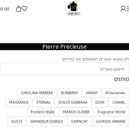
₪
0.00
Pierre Precieuse
לא נמצאו מוצרים התואמים את בחירתך.
מותגים
CAROLINA HERRERA
BURBERRY
ARMAF
Al Haramain
FRAGRANCE
ETERNAL
DOLCE GABBANA
DIOR
CHANEL
Frederic Malle
FRANCK OLIVIER
Fragrance World
GUCCI
GRANDEUR ESSENCE
GIVENCHY
GIORGIO ARMANI