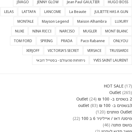
JIVAGO
JENNY GLOW
Jean Paul GAULTIER
HUGO BOSS
LELAS
LATTAFA
LANCOME
La Beaute
JULIETTE HAS A GUN
MONTALE
Mayson Legend
Maison Alhambra
LUXURY
NUXE
NINA RICCI
NARCISO
MUGLER
MONT BLANC
TOM FORD
SPRING
PRADA
Paco Rabanne
ONLYOU
XERJOFF
VICTORIA'S SECRET
VERSACE
TRUSSARDI
YVES SAINT LAURENT
ניחוחות מהעולם - בסטייל דובאי
HOT SALE
17
Outlet
265
2 בשמים ב- 100 ₪ Outlet
24
3בשמים ב- 100 ₪ outlet
83
Outlet מותגים
120
מיסט/ דאו / אייליניר 6 ב 100
22
בושם מתנה
46
מוצר חדש לעדכון
2