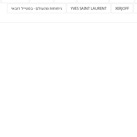
XERJOFF
YVES SAINT LAURENT
ניחוחות מהעולם - בסטייל דובאי