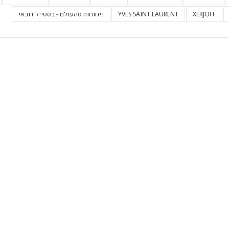
XERJOFF
YVES SAINT LAURENT
ניחוחות מהעולם - בסטייל דובאי