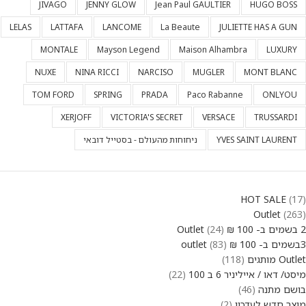
JIVAGO
JENNY GLOW
Jean Paul GAULTIER
HUGO BOSS
LELAS
LATTAFA
LANCOME
La Beaute
JULIETTE HAS A GUN
MONTALE
Mayson Legend
Maison Alhambra
LUXURY
NUXE
NINA RICCI
NARCISO
MUGLER
MONT BLANC
TOM FORD
SPRING
PRADA
Paco Rabanne
ONLYOU
XERJOFF
VICTORIA'S SECRET
VERSACE
TRUSSARDI
YVES SAINT LAURENT
ניחוחות מהעולם - בסטייל דובאי
HOT SALE
17
Outlet
263
2 בשמים ב- 100 ₪ Outlet
24
3בשמים ב- 100 ₪ outlet
83
Outlet מותגים
118
מיסט/ דאו / אייליניר 6 ב 100
22
בושם מתנה
46
מוצר חדש לעדכון
2