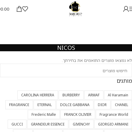
₪
0.00
NICOS
לא נמצאו מוצרים התואמים את בחירתך.
מותגים
CAROLINA HERRERA
BURBERRY
ARMAF
Al Haramain
FRAGRANCE
ETERNAL
DOLCE GABBANA
DIOR
CHANEL
Frederic Malle
FRANCK OLIVIER
Fragrance World
GUCCI
GRANDEUR ESSENCE
GIVENCHY
GIORGIO ARMANI