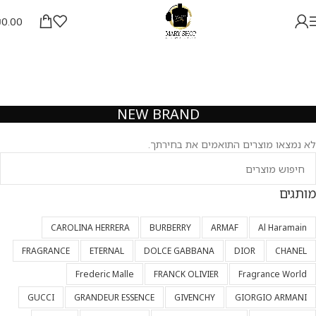
₪
0.00
NEW BRAND
לא נמצאו מוצרים התואמים את בחירתך.
מותגים
CAROLINA HERRERA
BURBERRY
ARMAF
Al Haramain
FRAGRANCE
ETERNAL
DOLCE GABBANA
DIOR
CHANEL
Frederic Malle
FRANCK OLIVIER
Fragrance World
GUCCI
GRANDEUR ESSENCE
GIVENCHY
GIORGIO ARMANI