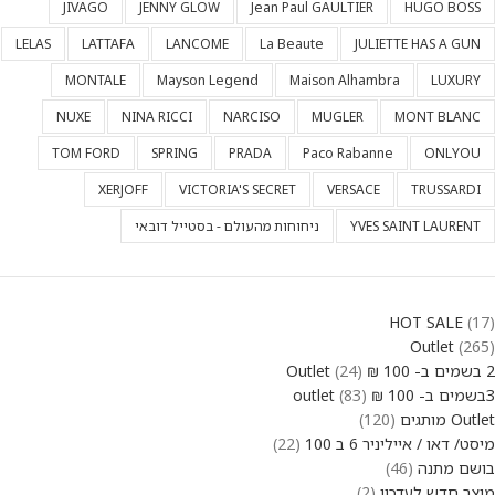
JIVAGO
JENNY GLOW
Jean Paul GAULTIER
HUGO BOSS
LELAS
LATTAFA
LANCOME
La Beaute
JULIETTE HAS A GUN
MONTALE
Mayson Legend
Maison Alhambra
LUXURY
NUXE
NINA RICCI
NARCISO
MUGLER
MONT BLANC
TOM FORD
SPRING
PRADA
Paco Rabanne
ONLYOU
XERJOFF
VICTORIA'S SECRET
VERSACE
TRUSSARDI
YVES SAINT LAURENT
ניחוחות מהעולם - בסטייל דובאי
HOT SALE
17
Outlet
265
2 בשמים ב- 100 ₪ Outlet
24
3בשמים ב- 100 ₪ outlet
83
Outlet מותגים
120
מיסט/ דאו / אייליניר 6 ב 100
22
בושם מתנה
46
מוצר חדש לעדכון
2