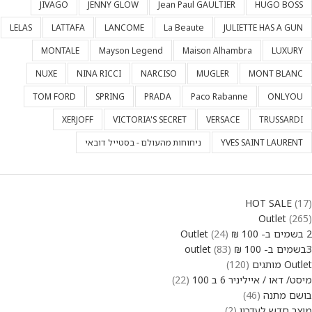
JIVAGO
JENNY GLOW
Jean Paul GAULTIER
HUGO BOSS
LELAS
LATTAFA
LANCOME
La Beaute
JULIETTE HAS A GUN
MONTALE
Mayson Legend
Maison Alhambra
LUXURY
NUXE
NINA RICCI
NARCISO
MUGLER
MONT BLANC
TOM FORD
SPRING
PRADA
Paco Rabanne
ONLYOU
XERJOFF
VICTORIA'S SECRET
VERSACE
TRUSSARDI
YVES SAINT LAURENT
ניחוחות מהעולם - בסטייל דובאי
HOT SALE
17
Outlet
265
2 בשמים ב- 100 ₪ Outlet
24
3בשמים ב- 100 ₪ outlet
83
Outlet מותגים
120
מיסט/ דאו / אייליניר 6 ב 100
22
בושם מתנה
46
מוצר חדש לעדכון
2