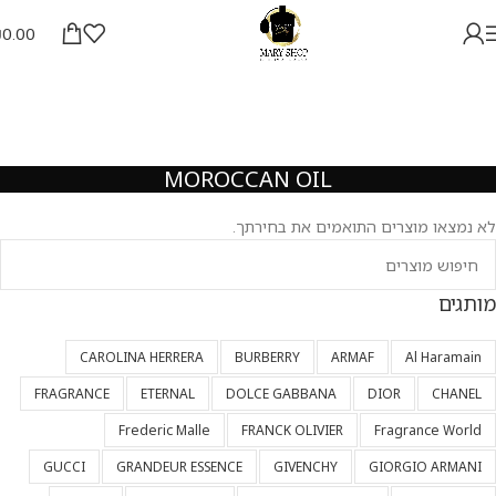
₪
0.00
MOROCCAN OIL
לא נמצאו מוצרים התואמים את בחירתך.
מותגים
CAROLINA HERRERA
BURBERRY
ARMAF
Al Haramain
FRAGRANCE
ETERNAL
DOLCE GABBANA
DIOR
CHANEL
Frederic Malle
FRANCK OLIVIER
Fragrance World
GUCCI
GRANDEUR ESSENCE
GIVENCHY
GIORGIO ARMANI