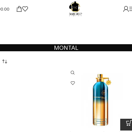
₪
0.00
MONTAL