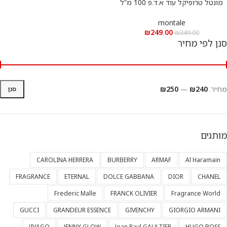
מונטל טרופיקל עוד א.ד.פ 100 מ”ל
לאישה
montale
₪
249.00
₪
349.00
סנן לפי מחיר
מחיר:
₪240
—
₪250
סנן
מותגים
CAROLINA HERRERA
BURBERRY
ARMAF
Al Haramain
FRAGRANCE
ETERNAL
DOLCE GABBANA
DIOR
CHANEL
Frederic Malle
FRANCK OLIVIER
Fragrance World
GUCCI
GRANDEUR ESSENCE
GIVENCHY
GIORGIO ARMANI
JIVAGO
JENNY GLOW
Jean Paul GAULTIER
HUGO BOSS