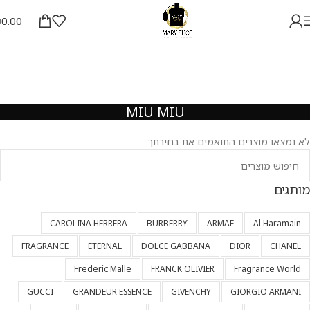
₪
0.00
MIU MIU
לא נמצאו מוצרים התואמים את בחירתך.
מותגים
CAROLINA HERRERA
BURBERRY
ARMAF
Al Haramain
FRAGRANCE
ETERNAL
DOLCE GABBANA
DIOR
CHANEL
Frederic Malle
FRANCK OLIVIER
Fragrance World
GUCCI
GRANDEUR ESSENCE
GIVENCHY
GIORGIO ARMANI