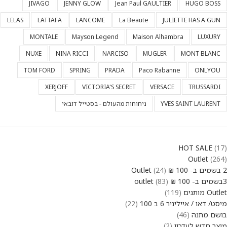
JIVAGO
JENNY GLOW
Jean Paul GAULTIER
HUGO BOSS
LELAS
LATTAFA
LANCOME
La Beaute
JULIETTE HAS A GUN
MONTALE
Mayson Legend
Maison Alhambra
LUXURY
NUXE
NINA RICCI
NARCISO
MUGLER
MONT BLANC
TOM FORD
SPRING
PRADA
Paco Rabanne
ONLYOU
XERJOFF
VICTORIA'S SECRET
VERSACE
TRUSSARDI
YVES SAINT LAURENT
ניחוחות מהעולם - בסטייל דובאי
HOT SALE
17
Outlet
264
2 בשמים ב- 100 ₪ Outlet
24
3בשמים ב- 100 ₪ outlet
83
Outlet מותגים
119
מיסט/ דאו / אייליניר 6 ב 100
22
בושם מתנה
46
מוצר חדש לעדכון
2