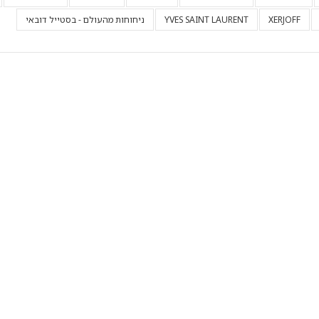
XERJOFF
YVES SAINT LAURENT
ניחוחות מהעולם - בסטייל דובאי