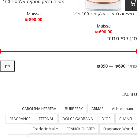
מסייה בלאק סמוקינג אלקסיר 100
מ”ל א.ד.פ
Maissa
מאייסה ג’ווארה אלקסייר 100 מ”ל
₪
890.00
א.ד.פ – MAISSA Jawhara e.d.p 100
m”l
Maissa
₪
690.00
סנן לפי מחיר
מחיר:
₪690
—
₪890
סנן
מותגים
CAROLINA HERRERA
BURBERRY
ARMAF
Al Haramain
FRAGRANCE
ETERNAL
DOLCE GABBANA
DIOR
CHANEL
Frederic Malle
FRANCK OLIVIER
Fragrance World