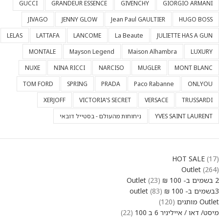
GUCCI
GRANDEUR ESSENCE
GIVENCHY
GIORGIO ARMANI
JIVAGO
JENNY GLOW
Jean Paul GAULTIER
HUGO BOSS
LELAS
LATTAFA
LANCOME
La Beaute
JULIETTE HAS A GUN
MONTALE
Mayson Legend
Maison Alhambra
LUXURY
NUXE
NINA RICCI
NARCISO
MUGLER
MONT BLANC
TOM FORD
SPRING
PRADA
Paco Rabanne
ONLYOU
XERJOFF
VICTORIA'S SECRET
VERSACE
TRUSSARDI
YVES SAINT LAURENT
ניחוחות מהעולם - בסטייל דובאי
HOT SALE
17
Outlet
264
2 בשמים ב- 100 ₪ Outlet
23
3בשמים ב- 100 ₪ outlet
83
Outlet מותגים
120
מיסט/ דאו / אייליניר 6 ב 100
22