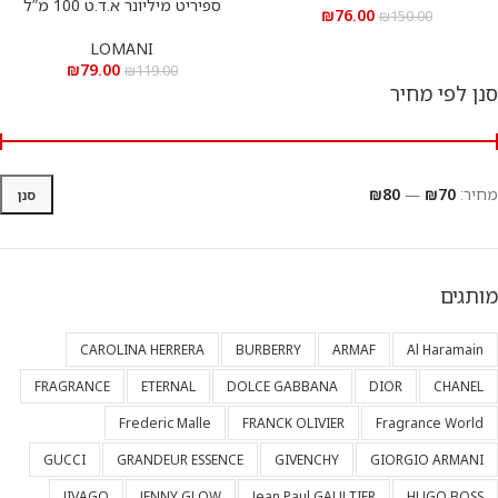
ספיריט מיליונר א.ד.ט 100 מ”ל
₪
76.00
₪
150.00
LOMANI
₪
79.00
₪
119.00
סנן לפי מחיר
מחיר:
₪70
—
₪80
סנן
מותגים
CAROLINA HERRERA
BURBERRY
ARMAF
Al Haramain
FRAGRANCE
ETERNAL
DOLCE GABBANA
DIOR
CHANEL
Frederic Malle
FRANCK OLIVIER
Fragrance World
GUCCI
GRANDEUR ESSENCE
GIVENCHY
GIORGIO ARMANI
JIVAGO
JENNY GLOW
Jean Paul GAULTIER
HUGO BOSS