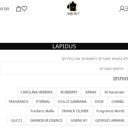
₪
0.00
LAPIDUS
לא נמצאו מוצרים התואמים את בחירתך.
מותגים
CAROLINA HERRERA
BURBERRY
ARMAF
Al Haramain
FRAGRANCE
ETERNAL
DOLCE GABBANA
DIOR
CHANEL
Frederic Malle
FRANCK OLIVIER
Fragrance World
GUCCI
GRANDEUR ESSENCE
GIVENCHY
GIORGIO ARMANI