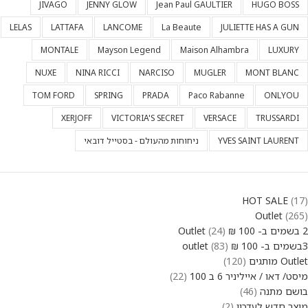
JIVAGO
JENNY GLOW
Jean Paul GAULTIER
HUGO BOSS
LELAS
LATTAFA
LANCOME
La Beaute
JULIETTE HAS A GUN
MONTALE
Mayson Legend
Maison Alhambra
LUXURY
NUXE
NINA RICCI
NARCISO
MUGLER
MONT BLANC
TOM FORD
SPRING
PRADA
Paco Rabanne
ONLYOU
XERJOFF
VICTORIA'S SECRET
VERSACE
TRUSSARDI
YVES SAINT LAURENT
ניחוחות מהעולם - בסטייל דובאי
HOT SALE
17
Outlet
265
2 בשמים ב- 100 ₪ Outlet
24
3בשמים ב- 100 ₪ outlet
83
Outlet מותגים
120
מיסט/ דאו / אייליניר 6 ב 100
22
בושם מתנה
46
מוצר חדש לעדכון
2