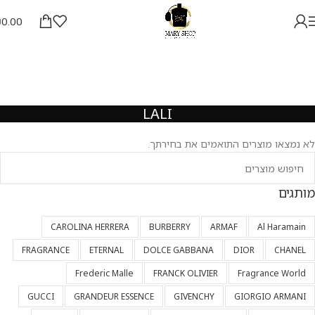
₪
0.00
LALI
לא נמצאו מוצרים התואמים את בחירתך.
מותגים
CAROLINA HERRERA
BURBERRY
ARMAF
Al Haramain
FRAGRANCE
ETERNAL
DOLCE GABBANA
DIOR
CHANEL
Frederic Malle
FRANCK OLIVIER
Fragrance World
GUCCI
GRANDEUR ESSENCE
GIVENCHY
GIORGIO ARMANI