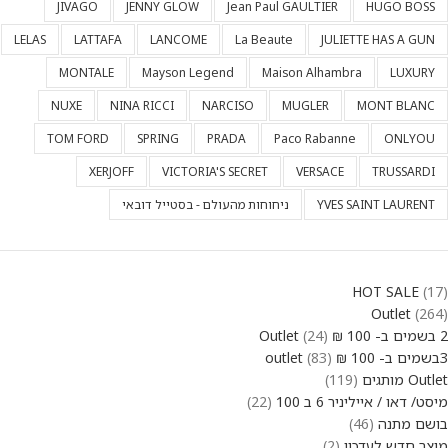
JIVAGO
JENNY GLOW
Jean Paul GAULTIER
HUGO BOSS
LELAS
LATTAFA
LANCOME
La Beaute
JULIETTE HAS A GUN
MONTALE
Mayson Legend
Maison Alhambra
LUXURY
NUXE
NINA RICCI
NARCISO
MUGLER
MONT BLANC
TOM FORD
SPRING
PRADA
Paco Rabanne
ONLYOU
XERJOFF
VICTORIA'S SECRET
VERSACE
TRUSSARDI
YVES SAINT LAURENT
ניחוחות מהעולם - בסטייל דובאי
HOT SALE
17
Outlet
264
2 בשמים ב- 100 ₪ Outlet
24
3בשמים ב- 100 ₪ outlet
83
Outlet מותגים
119
מיסט/ דאו / אייליניר 6 ב 100
22
בושם מתנה
46
מוצר חדש לעדכון
2