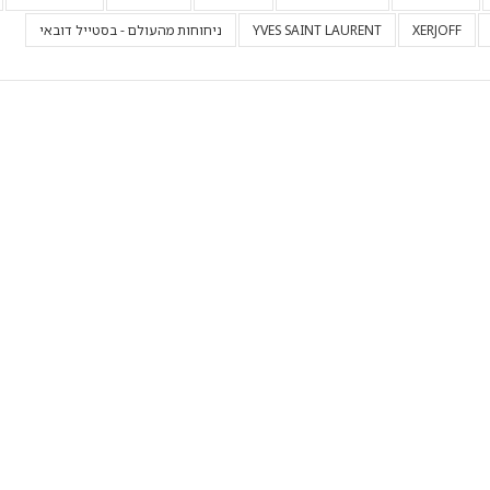
XERJOFF
YVES SAINT LAURENT
ניחוחות מהעולם - בסטייל דובאי