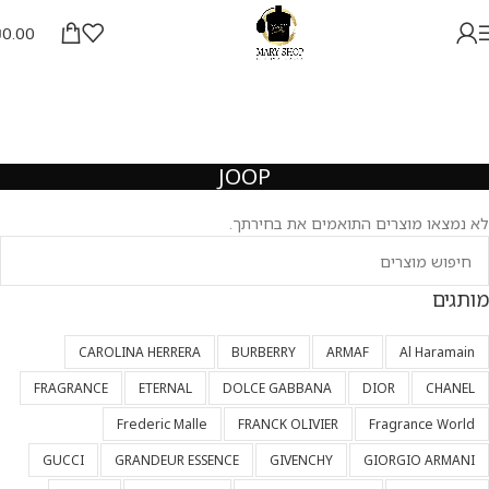
₪
0.00
JOOP
לא נמצאו מוצרים התואמים את בחירתך.
מותגים
CAROLINA HERRERA
BURBERRY
ARMAF
Al Haramain
FRAGRANCE
ETERNAL
DOLCE GABBANA
DIOR
CHANEL
Frederic Malle
FRANCK OLIVIER
Fragrance World
GUCCI
GRANDEUR ESSENCE
GIVENCHY
GIORGIO ARMANI