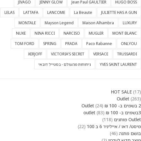
JIVAGO
JENNY GLOW
Jean Paul GAULTIER
HUGO BOSS
LELAS
LATTAFA
LANCOME
La Beaute
JULIETTE HAS A GUN
MONTALE
Mayson Legend
Maison Alhambra
LUXURY
NUXE
NINA RICCI
NARCISO
MUGLER
MONT BLANC
TOM FORD
SPRING
PRADA
Paco Rabanne
ONLYOU
XERJOFF
VICTORIA'S SECRET
VERSACE
TRUSSARDI
YVES SAINT LAURENT
ניחוחות מהעולם - בסטייל דובאי
HOT SALE
17
Outlet
263
2 בשמים ב- 100 ₪ Outlet
24
3בשמים ב- 100 ₪ outlet
83
Outlet מותגים
118
מיסט/ דאו / אייליניר 6 ב 100
22
בושם מתנה
46
מוצר חדש לעדכון
2