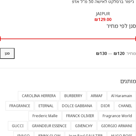
ג’יפור ברסלקט לאישה 50 מ”ל אדפ
BOUCHERON JAIPUR BRACELET
EDP 50 ML
JAIPUR
₪
129.00
סנן לפי מחיר
מחיר:
₪120
—
₪130
סנן
מותגים
CAROLINA HERRERA
BURBERRY
ARMAF
Al Haramain
FRAGRANCE
ETERNAL
DOLCE GABBANA
DIOR
CHANEL
Frederic Malle
FRANCK OLIVIER
Fragrance World
GUCCI
GRANDEUR ESSENCE
GIVENCHY
GIORGIO ARMANI
JIVAGO
JENNY GLOW
Jean Paul GAULTIER
HUGO BOSS