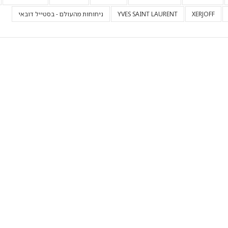
XERJOFF
YVES SAINT LAURENT
ניחוחות מהעולם - בסטייל דובאי