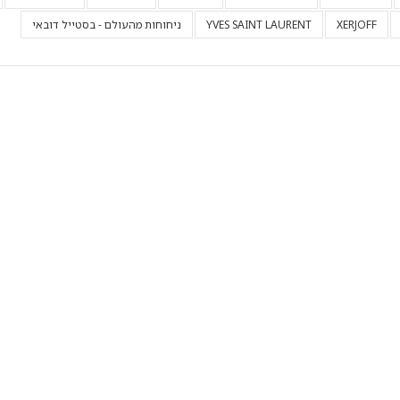
XERJOFF
YVES SAINT LAURENT
ניחוחות מהעולם - בסטייל דובאי