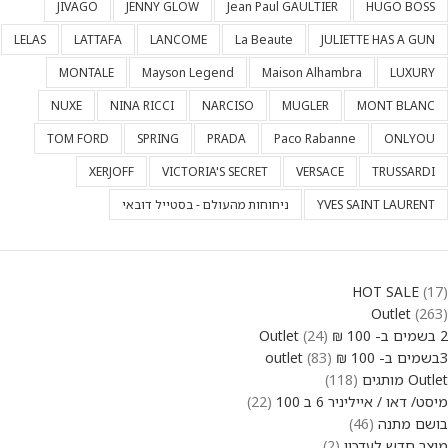
JIVAGO
JENNY GLOW
Jean Paul GAULTIER
HUGO BOSS
LELAS
LATTAFA
LANCOME
La Beaute
JULIETTE HAS A GUN
MONTALE
Mayson Legend
Maison Alhambra
LUXURY
NUXE
NINA RICCI
NARCISO
MUGLER
MONT BLANC
TOM FORD
SPRING
PRADA
Paco Rabanne
ONLYOU
XERJOFF
VICTORIA'S SECRET
VERSACE
TRUSSARDI
YVES SAINT LAURENT
ניחוחות מהעולם - בסטייל דובאי
HOT SALE
17
Outlet
263
2 בשמים ב- 100 ₪ Outlet
24
3בשמים ב- 100 ₪ outlet
83
Outlet מותגים
118
מיסט/ דאו / אייליניר 6 ב 100
22
בושם מתנה
46
מוצר חדש לעדכון
2