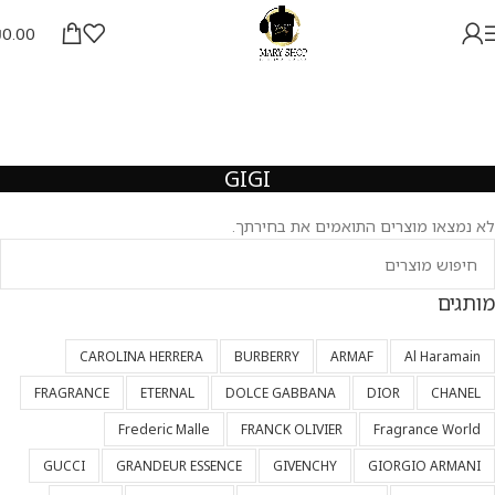
₪
0.00
GIGI
לא נמצאו מוצרים התואמים את בחירתך.
מותגים
CAROLINA HERRERA
BURBERRY
ARMAF
Al Haramain
FRAGRANCE
ETERNAL
DOLCE GABBANA
DIOR
CHANEL
Frederic Malle
FRANCK OLIVIER
Fragrance World
GUCCI
GRANDEUR ESSENCE
GIVENCHY
GIORGIO ARMANI