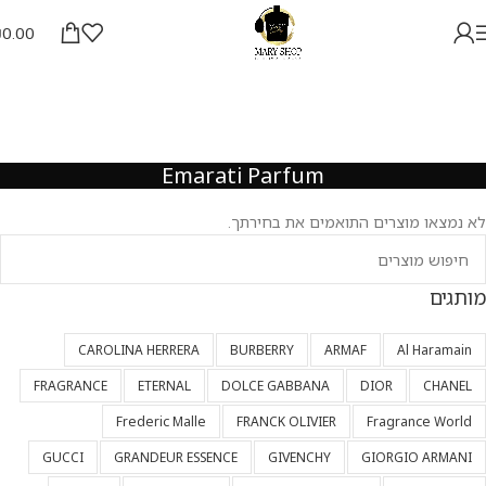
₪
0.00
Emarati Parfum
לא נמצאו מוצרים התואמים את בחירתך.
מותגים
CAROLINA HERRERA
BURBERRY
ARMAF
Al Haramain
FRAGRANCE
ETERNAL
DOLCE GABBANA
DIOR
CHANEL
Frederic Malle
FRANCK OLIVIER
Fragrance World
GUCCI
GRANDEUR ESSENCE
GIVENCHY
GIORGIO ARMANI