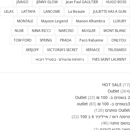
JIVAGO
JENNY GLOW
Jean Paul GAULTIER
HUGO BOSS
LELAS
LATTAFA
LANCOME
La Beaute
JULIETTE HAS A GUN
MONTALE
Mayson Legend
Maison Alhambra
LUXURY
NUXE
NINA RICCI
NARCISO
MUGLER
MONT BLANC
TOM FORD
SPRING
PRADA
Paco Rabanne
ONLYOU
XERJOFF
VICTORIA'S SECRET
VERSACE
TRUSSARDI
YVES SAINT LAURENT
ניחוחות מהעולם - בסטייל דובאי
HOT SALE
17
Outlet
264
2 בשמים ב- 100 ₪ Outlet
23
3בשמים ב- 100 ₪ outlet
83
Outlet מותגים
120
מיסט/ דאו / אייליניר 6 ב 100
22
בושם מתנה
46
מוצר חדש לעדכון
2