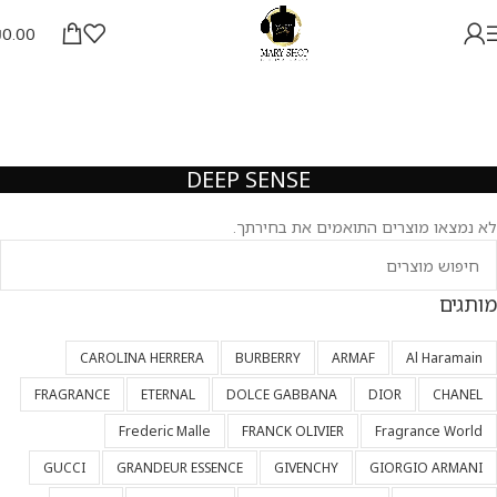
₪
0.00
DEEP SENSE
לא נמצאו מוצרים התואמים את בחירתך.
מותגים
CAROLINA HERRERA
BURBERRY
ARMAF
Al Haramain
FRAGRANCE
ETERNAL
DOLCE GABBANA
DIOR
CHANEL
Frederic Malle
FRANCK OLIVIER
Fragrance World
GUCCI
GRANDEUR ESSENCE
GIVENCHY
GIORGIO ARMANI