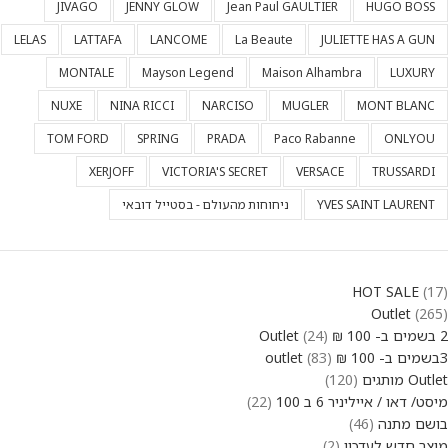
JIVAGO
JENNY GLOW
Jean Paul GAULTIER
HUGO BOSS
LELAS
LATTAFA
LANCOME
La Beaute
JULIETTE HAS A GUN
MONTALE
Mayson Legend
Maison Alhambra
LUXURY
NUXE
NINA RICCI
NARCISO
MUGLER
MONT BLANC
TOM FORD
SPRING
PRADA
Paco Rabanne
ONLYOU
XERJOFF
VICTORIA'S SECRET
VERSACE
TRUSSARDI
YVES SAINT LAURENT
ניחוחות מהעולם - בסטייל דובאי
HOT SALE
17
Outlet
265
2 בשמים ב- 100 ₪ Outlet
24
3בשמים ב- 100 ₪ outlet
83
Outlet מותגים
120
מיסט/ דאו / אייליניר 6 ב 100
22
בושם מתנה
46
מוצר חדש לעדכון
2