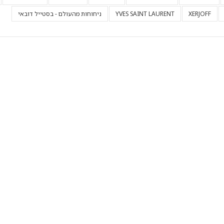
XERJOFF
YVES SAINT LAURENT
ניחוחות מהעולם - בסטייל דובאי