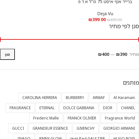
ברייד אוף איסט 75 מ”ל א.ד.פ
Deja Vu
₪
399.00
₪
499.00
סנן לפי מחיר
מחיר:
₪390
—
₪400
סנן
מותגים
CAROLINA HERRERA
BURBERRY
ARMAF
Al Haramain
FRAGRANCE
ETERNAL
DOLCE GABBANA
DIOR
CHANEL
Frederic Malle
FRANCK OLIVIER
Fragrance World
GUCCI
GRANDEUR ESSENCE
GIVENCHY
GIORGIO ARMANI
JIVAGO
JENNY GLOW
Jean Paul GAULTIER
HUGO BOSS