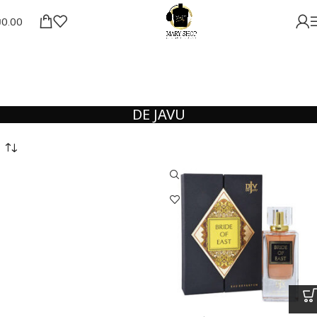
₪
0.00
DE JAVU