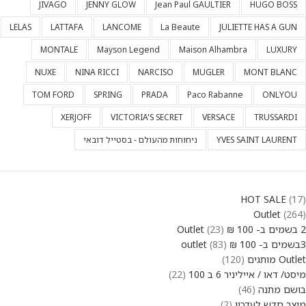
JIVAGO
JENNY GLOW
Jean Paul GAULTIER
HUGO BOSS
LELAS
LATTAFA
LANCOME
La Beaute
JULIETTE HAS A GUN
MONTALE
Mayson Legend
Maison Alhambra
LUXURY
NUXE
NINA RICCI
NARCISO
MUGLER
MONT BLANC
TOM FORD
SPRING
PRADA
Paco Rabanne
ONLYOU
XERJOFF
VICTORIA'S SECRET
VERSACE
TRUSSARDI
YVES SAINT LAURENT
ניחוחות מהעולם - בסטייל דובאי
HOT SALE
17
Outlet
264
2 בשמים ב- 100 ₪ Outlet
23
3בשמים ב- 100 ₪ outlet
83
Outlet מותגים
120
מיסט/ דאו / אייליניר 6 ב 100
22
בושם מתנה
46
מוצר חדש לעדכון
2