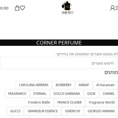
₪
0.00
CORNER PERFUME
לא נמצאו מוצרים התואמים את בחירתך.
מותגים
CAROLINA HERRERA
BURBERRY
ARMAF
Al Haramain
FRAGRANCE
ETERNAL
DOLCE GABBANA
DIOR
CHANEL
Frederic Malle
FRANCK OLIVIER
Fragrance World
GUCCI
GRANDEUR ESSENCE
GIVENCHY
GIORGIO ARMANI