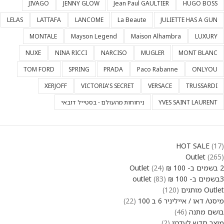
JIVAGO
JENNY GLOW
Jean Paul GAULTIER
HUGO BOSS
LELAS
LATTAFA
LANCOME
La Beaute
JULIETTE HAS A GUN
MONTALE
Mayson Legend
Maison Alhambra
LUXURY
NUXE
NINA RICCI
NARCISO
MUGLER
MONT BLANC
TOM FORD
SPRING
PRADA
Paco Rabanne
ONLYOU
XERJOFF
VICTORIA'S SECRET
VERSACE
TRUSSARDI
YVES SAINT LAURENT
ניחוחות מהעולם - בסטייל דובאי
HOT SALE
17
Outlet
265
2 בשמים ב- 100 ₪ Outlet
24
3בשמים ב- 100 ₪ outlet
83
Outlet מותגים
120
מיסט/ דאו / אייליניר 6 ב 100
22
בושם מתנה
46
מוצר חדש לעדכון
2