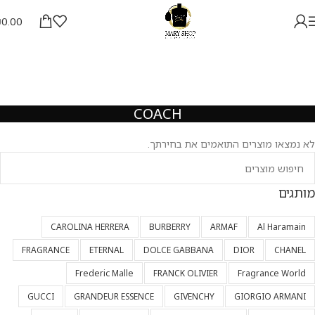
₪
0.00
COACH
לא נמצאו מוצרים התואמים את בחירתך.
מותגים
CAROLINA HERRERA
BURBERRY
ARMAF
Al Haramain
FRAGRANCE
ETERNAL
DOLCE GABBANA
DIOR
CHANEL
Frederic Malle
FRANCK OLIVIER
Fragrance World
GUCCI
GRANDEUR ESSENCE
GIVENCHY
GIORGIO ARMANI