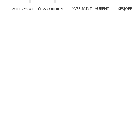
XERJOFF
YVES SAINT LAURENT
ניחוחות מהעולם - בסטייל דובאי