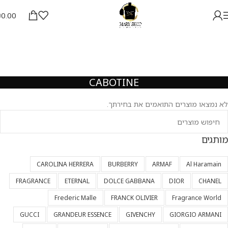
₪
0.00
CABOTINE
לא נמצאו מוצרים התואמים את בחירתך.
מותגים
CAROLINA HERRERA
BURBERRY
ARMAF
Al Haramain
FRAGRANCE
ETERNAL
DOLCE GABBANA
DIOR
CHANEL
Frederic Malle
FRANCK OLIVIER
Fragrance World
GUCCI
GRANDEUR ESSENCE
GIVENCHY
GIORGIO ARMANI