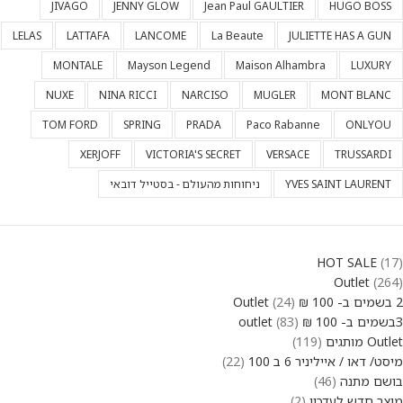
JIVAGO
JENNY GLOW
Jean Paul GAULTIER
HUGO BOSS
LELAS
LATTAFA
LANCOME
La Beaute
JULIETTE HAS A GUN
MONTALE
Mayson Legend
Maison Alhambra
LUXURY
NUXE
NINA RICCI
NARCISO
MUGLER
MONT BLANC
TOM FORD
SPRING
PRADA
Paco Rabanne
ONLYOU
XERJOFF
VICTORIA'S SECRET
VERSACE
TRUSSARDI
YVES SAINT LAURENT
ניחוחות מהעולם - בסטייל דובאי
HOT SALE
17
Outlet
264
2 בשמים ב- 100 ₪ Outlet
24
3בשמים ב- 100 ₪ outlet
83
Outlet מותגים
119
מיסט/ דאו / אייליניר 6 ב 100
22
בושם מתנה
46
מוצר חדש לעדכון
2