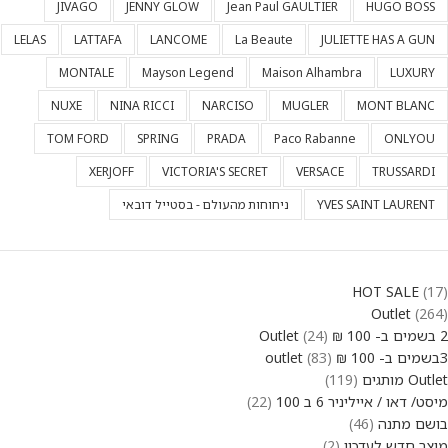
JIVAGO
JENNY GLOW
Jean Paul GAULTIER
HUGO BOSS
LELAS
LATTAFA
LANCOME
La Beaute
JULIETTE HAS A GUN
MONTALE
Mayson Legend
Maison Alhambra
LUXURY
NUXE
NINA RICCI
NARCISO
MUGLER
MONT BLANC
TOM FORD
SPRING
PRADA
Paco Rabanne
ONLYOU
XERJOFF
VICTORIA'S SECRET
VERSACE
TRUSSARDI
YVES SAINT LAURENT
ניחוחות מהעולם - בסטייל דובאי
HOT SALE
17
Outlet
264
2 בשמים ב- 100 ₪ Outlet
24
3בשמים ב- 100 ₪ outlet
83
Outlet מותגים
119
מיסט/ דאו / אייליניר 6 ב 100
22
בושם מתנה
46
מוצר חדש לעדכון
2