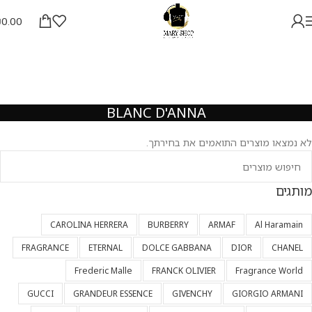
₪
0.00
BLANC D'ANNA
לא נמצאו מוצרים התואמים את בחירתך.
מותגים
CAROLINA HERRERA
BURBERRY
ARMAF
Al Haramain
FRAGRANCE
ETERNAL
DOLCE GABBANA
DIOR
CHANEL
Frederic Malle
FRANCK OLIVIER
Fragrance World
GUCCI
GRANDEUR ESSENCE
GIVENCHY
GIORGIO ARMANI