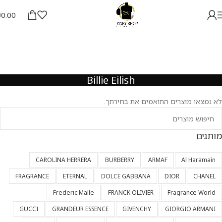
₪
0.00
Billie Eilish
לא נמצאו מוצרים התואמים את בחירתך.
מותגים
CAROLINA HERRERA
BURBERRY
ARMAF
Al Haramain
FRAGRANCE
ETERNAL
DOLCE GABBANA
DIOR
CHANEL
Frederic Malle
FRANCK OLIVIER
Fragrance World
GUCCI
GRANDEUR ESSENCE
GIVENCHY
GIORGIO ARMANI