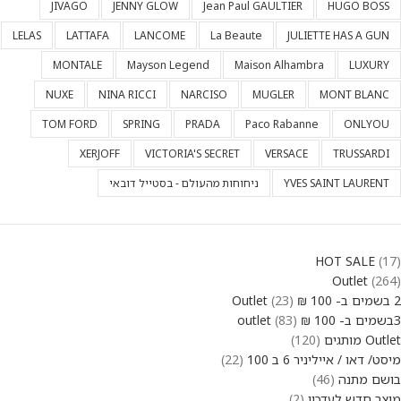
JIVAGO
JENNY GLOW
Jean Paul GAULTIER
HUGO BOSS
LELAS
LATTAFA
LANCOME
La Beaute
JULIETTE HAS A GUN
MONTALE
Mayson Legend
Maison Alhambra
LUXURY
NUXE
NINA RICCI
NARCISO
MUGLER
MONT BLANC
TOM FORD
SPRING
PRADA
Paco Rabanne
ONLYOU
XERJOFF
VICTORIA'S SECRET
VERSACE
TRUSSARDI
YVES SAINT LAURENT
ניחוחות מהעולם - בסטייל דובאי
HOT SALE
17
Outlet
264
2 בשמים ב- 100 ₪ Outlet
23
3בשמים ב- 100 ₪ outlet
83
Outlet מותגים
120
מיסט/ דאו / אייליניר 6 ב 100
22
בושם מתנה
46
מוצר חדש לעדכון
2