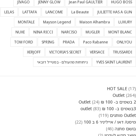
JIVAGO
JENNY GLOW
Jean Paul GAULTIER
HUGO BOSS
LELAS
LATTAFA
LANCOME
La Beaute
JULIETTE HAS A GUN
MONTALE
Mayson Legend
Maison Alhambra
LUXURY
NUXE
NINA RICCI
NARCISO
MUGLER
MONT BLANC
TOM FORD
SPRING
PRADA
Paco Rabanne
ONLYOU
XERJOFF
VICTORIA'S SECRET
VERSACE
TRUSSARDI
YVES SAINT LAURENT
ניחוחות מהעולם - בסטייל דובאי
HOT SALE
17
Outlet
264
2 בשמים ב- 100 ₪ Outlet
24
3בשמים ב- 100 ₪ outlet
83
Outlet מותגים
119
מיסט/ דאו / אייליניר 6 ב 100
22
בושם מתנה
46
מוצר חדש לעדכון
2