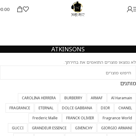
₪
0.00
ATKINSONS
לא נמצאו מוצרים התואמים את בחירתך.
מותגים
CAROLINA HERRERA
BURBERRY
ARMAF
Al Haramain
FRAGRANCE
ETERNAL
DOLCE GABBANA
DIOR
CHANEL
Frederic Malle
FRANCK OLIVIER
Fragrance World
GUCCI
GRANDEUR ESSENCE
GIVENCHY
GIORGIO ARMANI