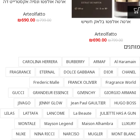
ארטה אולפטו ונסיה אקסטרייט דה
פרפיום 100 מ”ל Vanesya
ArteOlfatto
Arteolfatto
₪
690.00
₪
799.00
ארטה אולפטו בלאק חשיש
אקסטרייט דה פרפיום 100 מ”ל Black
Hashish ArteOlfatto
Arteolfatto
₪
690.00
₪
799.00
מותגים
CAROLINA HERRERA
BURBERRY
ARMAF
Al Haramain
FRAGRANCE
ETERNAL
DOLCE GABBANA
DIOR
CHANEL
Frederic Malle
FRANCK OLIVIER
Fragrance World
GUCCI
GRANDEUR ESSENCE
GIVENCHY
GIORGIO ARMANI
JIVAGO
JENNY GLOW
Jean Paul GAULTIER
HUGO BOSS
LELAS
LATTAFA
LANCOME
La Beaute
JULIETTE HAS A GUN
MONTALE
Mayson Legend
Maison Alhambra
LUXURY
NUXE
NINA RICCI
NARCISO
MUGLER
MONT BLANC