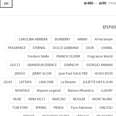
מחיר:
₪90
—
₪480
סנן
מותגים
CAROLINA HERRERA
BURBERRY
ARMAF
Al Haramain
FRAGRANCE
ETERNAL
DOLCE GABBANA
DIOR
CHANEL
Frederic Malle
FRANCK OLIVIER
Fragrance World
GUCCI
GRANDEUR ESSENCE
GIVENCHY
GIORGIO ARMANI
JIVAGO
JENNY GLOW
Jean Paul GAULTIER
HUGO BOSS
LELAS
LATTAFA
LANCOME
La Beaute
JULIETTE HAS A GUN
MONTALE
Mayson Legend
Maison Alhambra
LUXURY
NUXE
NINA RICCI
NARCISO
MUGLER
MONT BLANC
TOM FORD
SPRING
PRADA
Paco Rabanne
ONLYOU