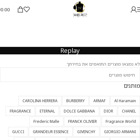
₪
0.00
Replay
לא נמצאו מוצרים התואמים את בחירתך.
מותגים
CAROLINA HERRERA
BURBERRY
ARMAF
Al Haramain
FRAGRANCE
ETERNAL
DOLCE GABBANA
DIOR
CHANEL
Frederic Malle
FRANCK OLIVIER
Fragrance World
GUCCI
GRANDEUR ESSENCE
GIVENCHY
GIORGIO ARMANI