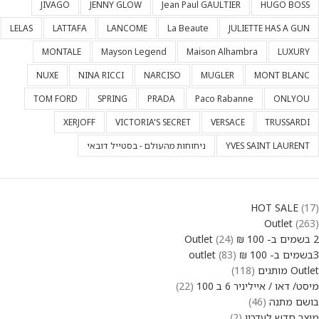
JIVAGO
JENNY GLOW
Jean Paul GAULTIER
HUGO BOSS
LELAS
LATTAFA
LANCOME
La Beaute
JULIETTE HAS A GUN
MONTALE
Mayson Legend
Maison Alhambra
LUXURY
NUXE
NINA RICCI
NARCISO
MUGLER
MONT BLANC
TOM FORD
SPRING
PRADA
Paco Rabanne
ONLYOU
XERJOFF
VICTORIA'S SECRET
VERSACE
TRUSSARDI
YVES SAINT LAURENT
ניחוחות מהעולם - בסטייל דובאי
HOT SALE
17
Outlet
263
2 בשמים ב- 100 ₪ Outlet
24
3בשמים ב- 100 ₪ outlet
83
Outlet מותגים
118
מיסט/ דאו / אייליניר 6 ב 100
22
בושם מתנה
46
מוצר חדש לעדכון
2