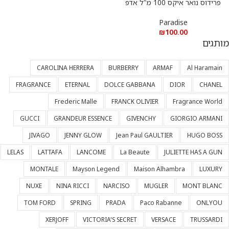
פרידוס נואר איקס 100 מ”ל אדפ
Paradise
₪
100.00
מותגים
CAROLINA HERRERA
BURBERRY
ARMAF
Al Haramain
FRAGRANCE
ETERNAL
DOLCE GABBANA
DIOR
CHANEL
Frederic Malle
FRANCK OLIVIER
Fragrance World
GUCCI
GRANDEUR ESSENCE
GIVENCHY
GIORGIO ARMANI
JIVAGO
JENNY GLOW
Jean Paul GAULTIER
HUGO BOSS
LELAS
LATTAFA
LANCOME
La Beaute
JULIETTE HAS A GUN
MONTALE
Mayson Legend
Maison Alhambra
LUXURY
NUXE
NINA RICCI
NARCISO
MUGLER
MONT BLANC
TOM FORD
SPRING
PRADA
Paco Rabanne
ONLYOU
XERJOFF
VICTORIA'S SECRET
VERSACE
TRUSSARDI