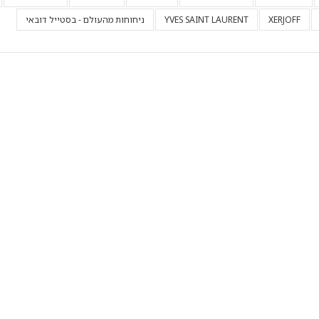
XERJOFF
YVES SAINT LAURENT
ניחוחות מהעולם - בסטייל דובאי