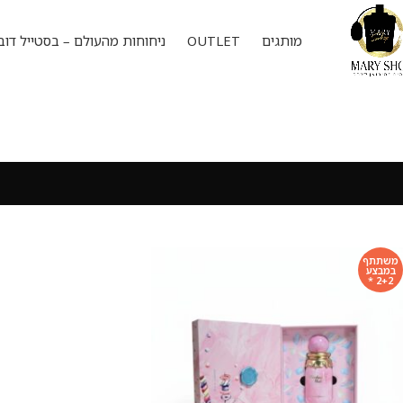
מותגים
OUTLET
ניחוחות מהעולם – בסטייל דוב
משתתף
במבצע
2+2 *