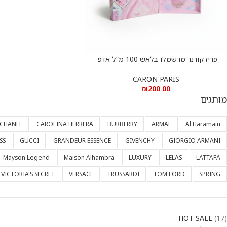
פריז קורנר מרשמלו בלאש 100 מ”ל אדפ-
הוספה לסל
PARIS CORNER MARSHMALLOUW BLUSH
100 EDP
CARON PARIS
₪
200.00
מותגים
CHANEL
CAROLINA HERRERA
BURBERRY
ARMAF
Al Haramain
SS
GUCCI
GRANDEUR ESSENCE
GIVENCHY
GIORGIO ARMANI
Mayson Legend
Maison Alhambra
LUXURY
LELAS
LATTAFA
VICTORIA'S SECRET
VERSACE
TRUSSARDI
TOM FORD
SPRING
HOT SALE
17