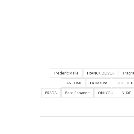
Frederic Malle
FRANCK OLIVIER
Fragr
LANCOME
La Beaute
JULIETTE 
PRADA
Paco Rabanne
ONLYOU
NUXE